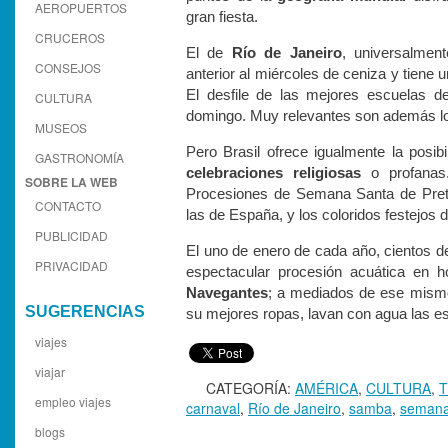
AEROPUERTOS
gran fiesta.
CRUCEROS
El de
Río de Janeiro
, universalmen
CONSEJOS
anterior al miércoles de ceniza y tiene 
El desfile de las mejores escuelas 
CULTURA
domingo. Muy relevantes son además lo
MUSEOS
Pero Brasil ofrece igualmente la posib
GASTRONOMÍA
celebraciones religiosas
o profanas.
SOBRE LA WEB
Procesiones de Semana Santa de Preto
CONTACTO
las de España, y los coloridos festejos 
PUBLICIDAD
El uno de enero de cada año, cientos d
PRIVACIDAD
espectacular procesión acuática en 
Navegantes
; a mediados de ese mismo
SUGERENCIAS
su mejores ropas, lavan con agua las esca
viajes
viajar
CATEGORÍA:
AMÉRICA
,
CULTURA
,
empleo viajes
carnaval
,
Río de Janeiro
,
samba
,
semana
blogs