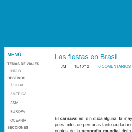
MENÚ
Las fiestas en Brasil
TEMAS DE VIAJES
JM
18/10/12
0 COMENTARIOS
INICIO
DESTINOS
ÁFRICA
AMÉRICA
ASIA
EUROPA
El
carnaval
es, sin duda alguna, la may
OCEANÍA
pues miles de personas tanto ciudadano
SECCIONES
puntos de la
geografía mundial
disfr