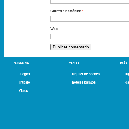
Correo electrónico
*
Web
temas de...
...temas
más
Juegos
alquiler de coches
lu
Trabajo
hoteles baratos
ga
Viajes