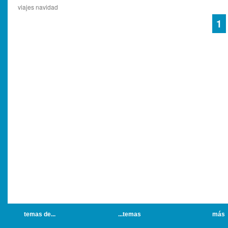
viajes navidad
1
temas de...
...temas
más