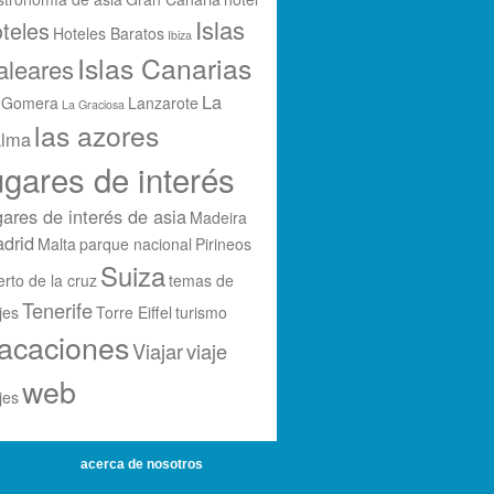
Islas
teles
Hoteles Baratos
Ibiza
Islas Canarias
aleares
La
 Gomera
Lanzarote
La Graciosa
las azores
lma
ugares de interés
gares de interés de asia
Madeira
drid
Malta
parque nacional
Pirineos
Suiza
rto de la cruz
temas de
Tenerife
jes
Torre Eiffel
turismo
acaciones
Viajar
viaje
web
jes
acerca de nosotros