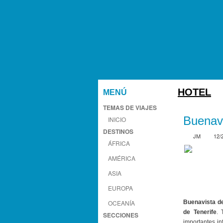
HOTEL
MENÚ
TEMAS DE VIAJES
Buenavi
INICIO
DESTINOS
JM
12/
ÁFRICA
AMÉRICA
ASIA
EUROPA
OCEANÍA
Buenavista de
de Tenerife
. 
SECCIONES
importantes in