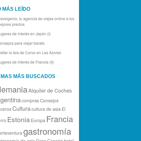
O MÁS LEÍDO
ravelgenio, tu agencia de viajes online a los
ejores precios
ugares de interés en Japón (I)
onsejos para viajar barato
isitar la Isla de Corvo en Las Azores
ugares de interés de Francia (II)
EMAS MÁS BUSCADOS
lemania
Alquiler de Coches
gentina
compras
Consejos
Cultura
uceros
cultura de asia
El
Francia
Estonia
erro
Europa
gastronomía
erteventura
stronomía de asia
Gran Canaria
hotel