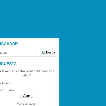
USCADOR
NCUESTA
A favor o en contra del uso del móvil en el
avión?
A favor
En contra
Ver resultados