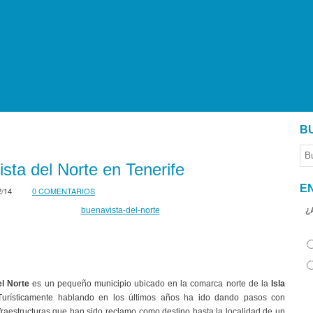
B
sta del Norte en Tenerife
E
2/14
0 COMENTARIOS
¿
l Norte
es un pequeño municipio ubicado en la comarca norte de la
Isla
Turísticamente hablando en los últimos años ha ido dando pasos con
fraestructuras que han sido reclamo como destino hasta la localidad de un