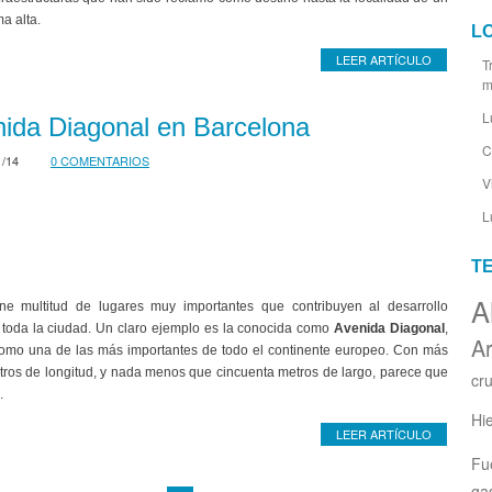
a alta.
L
LEER ARTÍCULO
T
m
L
ida Diagonal en Barcelona
C
1/14
0 COMENTARIOS
V
L
T
A
ne multitud de lugares muy importantes que contribuyen al desarrollo
toda la ciudad. Un claro ejemplo es la conocida como
Avenida Diagonal
,
Ar
omo una de las más importantes de todo el continente europeo. Con más
tros de longitud, y nada menos que cincuenta metros de largo, parece que
cr
.
Hi
LEER ARTÍCULO
Fu
ga