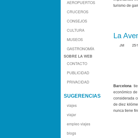
AEROPUERTOS
turismo de gam
CRUCEROS
CONSEJOS
CULTURA
La Aven
MUSEOS
JM
25/
GASTRONOMÍA
SOBRE LA WEB
CONTACTO
PUBLICIDAD
PRIVACIDAD
Barcelona
tie
económico de 
SUGERENCIAS
considerada c
de diez kilóme
viajes
nunca tiene fin
viajar
empleo viajes
blogs