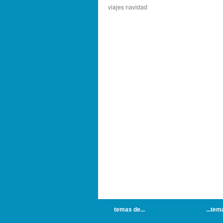
viajes navidad
temas de...
...tem