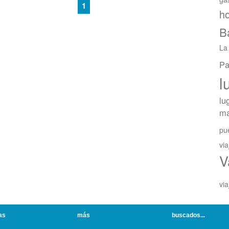
1
ho
B
La
Pa
l
lu
ma
pue
via
V
via
as
más
buscados...