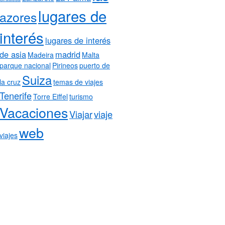
lugares de
azores
interés
lugares de interés
de asia
madrid
Madeira
Malta
parque nacional
Pirineos
puerto de
Suiza
la cruz
temas de viajes
Tenerife
Torre Eiffel
turismo
Vacaciones
Viajar
viaje
web
viajes