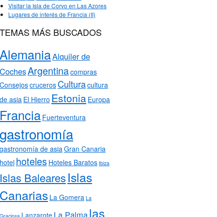
Visitar la Isla de Corvo en Las Azores
Lugares de interés de Francia (II)
TEMAS MÁS BUSCADOS
Alemania
Alquiler de
Argentina
Coches
compras
Cultura
Consejos
cruceros
cultura
Estonia
de asia
El Hierro
Europa
Francia
Fuerteventura
gastronomía
gastronomía de asia
Gran Canaria
hoteles
hotel
Hoteles Baratos
Ibiza
Islas
Islas Baleares
Canarias
La Gomera
La
las
La Palma
Lanzarote
Graciosa