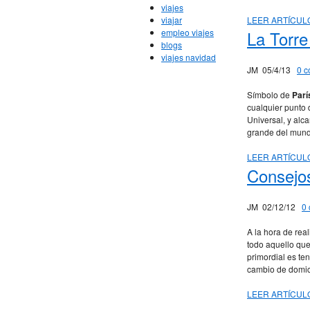
viajes
viajar
LEER ARTÍCUL
empleo viajes
La Torre 
blogs
viajes navidad
JM
05/4/13
0 c
Símbolo de
Parí
cualquier punto 
Universal, y alca
grande del mund
LEER ARTÍCUL
Consejos
JM
02/12/12
0 
A la hora de real
todo aquello que
primordial es ten
cambio de domici
LEER ARTÍCUL