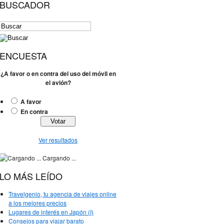
BUSCADOR
ENCUESTA
¿A favor o en contra del uso del móvil en
el avión?
A favor
En contra
Ver resultados
Cargando ...
LO MÁS LEÍDO
Travelgenio, tu agencia de viajes online
a los mejores precios
Lugares de interés en Japón (I)
Consejos para viajar barato