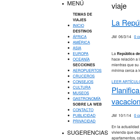
MENÚ
viaje
TEMAS DE
VIAJES
La Repúb
INICIO
DESTINOS
ÁFRICA
JM
06/3/14
0 c
AMÉRICA
ASIA
EUROPA
La
República de
OCEANÍA
hace relación a 
SECCIONES
mientras que su
AEROPUERTOS
mínima cerca a l
CRUCEROS
CONSEJOS
LEER ARTÍCUL
CULTURA
Planific
MUSEOS
GASTRONOMÍA
vacacio
SOBRE LA WEB
CONTACTO
PUBLICIDAD
JM
10/1/14
0 c
PRIVACIDAD
En la actualidad
SUGERENCIAS
vivienda que dec
apartamentos, ca