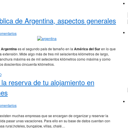
lica de Argentina, aspectos generales
omentarios
 Argentina
es el segundo país de tamaño en la
América del Sur
en lo que
la extensión. Mide algo más de tres mil seiscientos kilómetros de largo,
 anchura máxima es de mil setecientos kilómetros como máxima y como
os doscientos cincuenta kilómetros.
O
a la reserva de tu alojamiento en
nes
omentarios
 existen muchas empresas que se encargan de organizar y reservar la
ida pasar unas vacaciones. Para ello en su base de datos cuentan con
sa rural,hoteles, bungalow, villas, chalé…