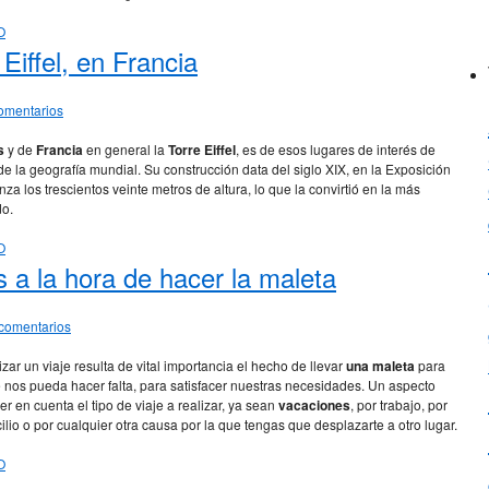
O
Eiffel, en Francia
omentarios
s
y de
Francia
en general la
Torre Eiffel
, es de esos lugares de interés de
de la geografía mundial. Su construcción data del siglo XIX, en la Exposición
nza los trescientos veinte metros de altura, lo que la convirtió en la más
o.
O
 a la hora de hacer la maleta
comentarios
izar un viaje resulta de vital importancia el hecho de llevar
una maleta
para
 nos pueda hacer falta, para satisfacer nuestras necesidades. Un aspecto
er en cuenta el tipo de viaje a realizar, ya sean
vacaciones
, por trabajo, por
lio o por cualquier otra causa por la que tengas que desplazarte a otro lugar.
O