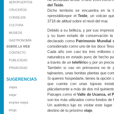
AEROPUERTOS
del Teide
.
CRUCEROS
Dicho territorio se encuentra en la 
«presidido»por el
Teide
, un volcán qu
CONSEJOS
3718 de altitud sobre el nivel del mar.
CULTURA
Debido a su belleza, y por sus impresi
MUSEOS
y su buen estado de conservación la
GASTRONOMÍA
declarado como
Patrimonio Mundial 
SOBRE LA WEB
considerado como uno de los doce Teso
Cada año son casi los tres millones de
CONTACTO
naturaleza en estado puro; de hecho pu
PUBLICIDAD
a través de un
teleféric
o y por un preci
PRIVACIDAD
También si vas en primavera no te p
tajinastes, unas bonitas plantas que cont
Si quieres hospedarte, tienes la opción 
SUGERENCIAS
que cuenta con unas lujosas instal
viajes
plácidamente a más de dos mil quiniento
viajar
Paisajes como el
Valle de Ucanca, el P
son los más utilizados como fondos de f
empleo viajes
Un auténtico lujo es visitar este lugar
blogs
destino de tu próximo
viaje
.