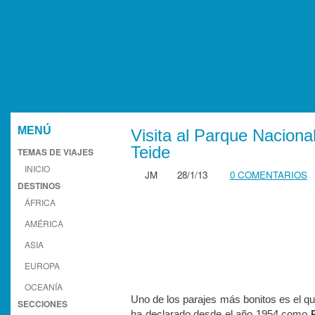
MENÚ
Visita al Parque Nacion
Teide
TEMAS DE VIAJES
INICIO
JM
28/1/13
0 COMENTARIOS
DESTINOS
ÁFRICA
AMÉRICA
ASIA
EUROPA
OCEANÍA
Uno de los parajes más bonitos es el q
SECCIONES
ha declarado desde el año 1954 como