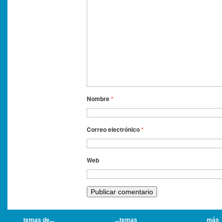
Nombre
*
Correo electrónico
*
Web
temas de...
...temas
más